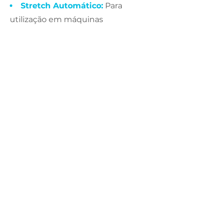
Stretch Automático:
Para
utilização em máquinas
envolvedora, automáticas ou semi
automáticas. Suportam
estiramente de até 200%;
Stretch Pré Estirado:
O filme já
vem pré estirado, oferecendo
maior rendimento;
Aplicadores
Manuais
Para clientes parceiros, a
Embalageral oferece como bônus
aplicadores para serem utilizados
com os Tubestes Manuais e